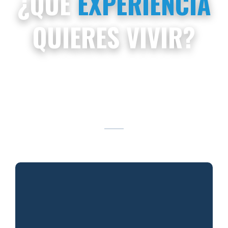
¿QUÉ
EXPERIENCIA
QUIERES VIVIR?
Compara entre las diferentes experiencias
que
Cracks Summit
te ofrece y elige la que mejor se adapte a tus
oportunidades.