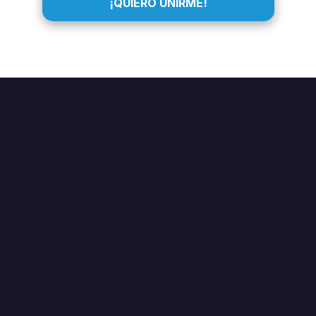
¡QUIERO UNIRME!
NETWORKING:
PROXIMIDAD
ES PODER