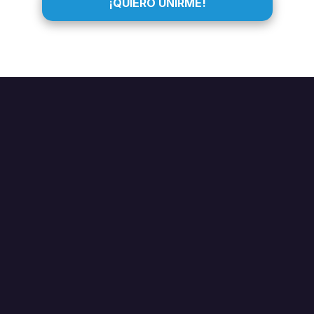
¡QUIERO UNIRME!
NETWORKING:
PROXIMIDAD
ES PODER