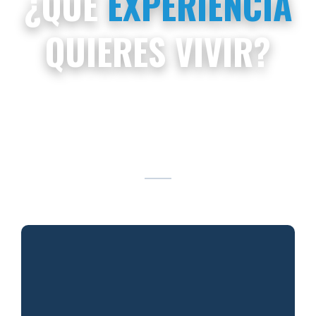
¿QUÉ
EXPERIENCIA
QUIERES VIVIR?
Compara entre las diferentes experiencias
que
Cracks Summit
te ofrece y elige la que mejor se adapte a tus
oportunidades.